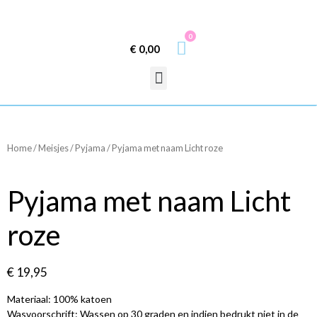
0
€
0,00
Home
/
Meisjes
/
Pyjama
/ Pyjama met naam Licht roze
Pyjama met naam Licht
roze
€
19,95
Materiaal: 100% katoen
Wasvoorschrift: Wassen op 30 graden en indien bedrukt niet in de