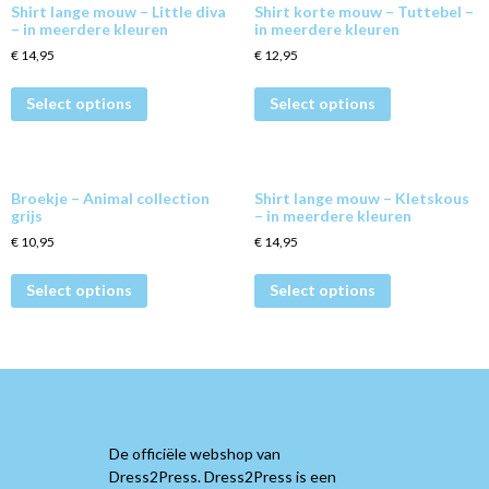
Shirt lange mouw – Little diva
Shirt korte mouw – Tuttebel –
– in meerdere kleuren
in meerdere kleuren
€
14,95
€
12,95
Select options
Select options
Broekje – Animal collection
Shirt lange mouw – Kletskous
grijs
– in meerdere kleuren
€
10,95
€
14,95
Select options
Select options
De officiële webshop van
Dress2Press. Dress2Press is een