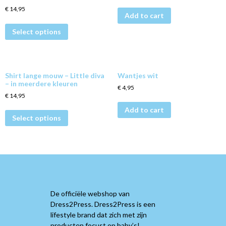
€
14,95
Add to cart
Select options
Shirt lange mouw – Little diva
Wantjes wit
– in meerdere kleuren
€
4,95
€
14,95
Add to cart
Select options
De officiële webshop van
Dress2Press. Dress2Press is een
lifestyle brand dat zich met zijn
producten focust op baby’s!