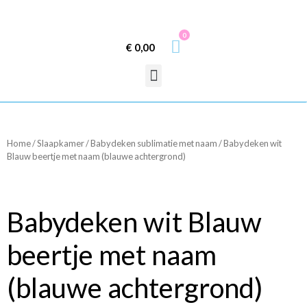
0
€
0,00
Home
/
Slaapkamer
/
Babydeken sublimatie met naam
/ Babydeken wit
Blauw beertje met naam (blauwe achtergrond)
Babydeken wit Blauw
beertje met naam
(blauwe achtergrond)