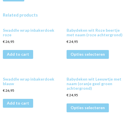
Related products
Swaddle wrap inbakerdoek
Babydeken wit Roze beertje
roze
met naam (roze achtergrond)
€
26,95
€
24,95
Add to cart
Opties selecteren
Swaddle wrap inbakerdoek
Babydeken wit Leeuwtje met
blauw
naam (oranje geel groen
achtergrond)
€
26,95
€
24,95
Add to cart
Opties selecteren