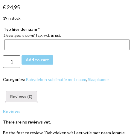
€
24,95
19 in stock
Typ hier de naam
*
Liever geen naam? Typ n.v.t. in aub
Add to cart
Categories:
Babydeken sublimatie met naam
,
Slaapkamer
Reviews (0)
Reviews
There are no reviews yet.
Be the first to review “Babydeken wit Leeuwtje met naam (oranje