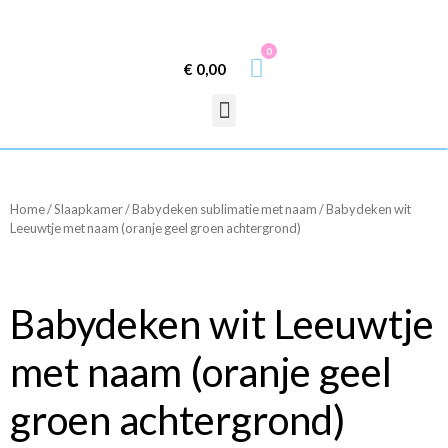
0
€
0,00
Home
/
Slaapkamer
/
Babydeken sublimatie met naam
/ Babydeken wit
Leeuwtje met naam (oranje geel groen achtergrond)
Babydeken wit Leeuwtje
met naam (oranje geel
groen achtergrond)