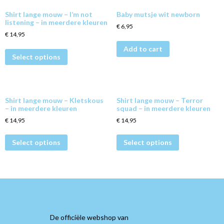
Shirt lange mouw – I’m not
Baby mutsje wit newborn
listening – in meerdere kleuren
€
6,95
€
14,95
Add to cart
Select options
Shirt lange mouw – Kletskous
Shirt lange mouw – Terror
– in meerdere kleuren
squad – in meerdere kleuren
€
14,95
€
14,95
Select options
Select options
De officiële webshop van