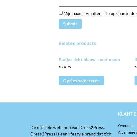
Mijn naam, e-mail en site opslaan in d
Related products
Badjas licht blauw – met naam
I
€
24,95
€
Opties selecteren
KLANTE
Over ons
De officiële webshop van Dress2Press.
Algemene 
Dress2Press is een lifestyle brand dat zich