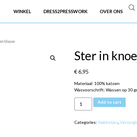
WINKEL
DRESS2PRESSWORK
OVER ONS
ien blauw
Ster in kno
€
6,95
Materiaal: 100% katoen
Wasvoorschrift: Wassen op 30 gra
Add to cart
Categories:
Slabbetjes
,
Verzorgi