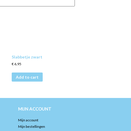
Slabbetje zwart
€
6,95
Add to cart
MIJN ACCOUNT
Mijn account
Mijn bestellingen