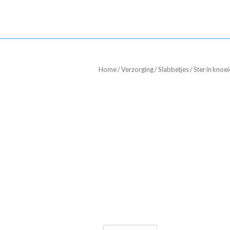
Home
/
Verzorging
/
Slabbetjes
/ Ster in knoe