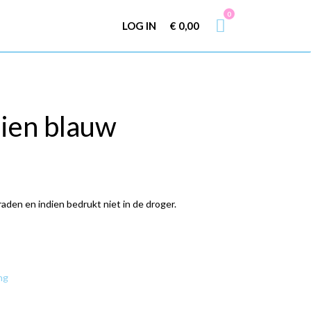
0
LOG IN
€
0,00
eien blauw
den en indien bedrukt niet in de droger.
ng