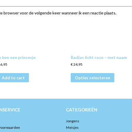
eze browser voor de volgende keer wanneer ik een reactie plaats.
k ben een prinsesje
Badjas licht roze – met naam
6,95
€
24,95
Add to cart
Opties selecteren
NSERVICE
CATEGORIEËN
Jongens
voorwaarden
Meisjes