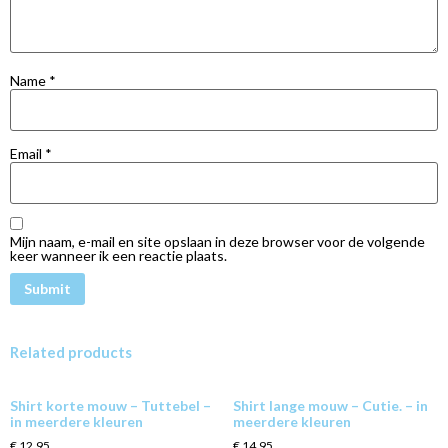
Name
*
Email
*
Mijn naam, e-mail en site opslaan in deze browser voor de volgende
keer wanneer ik een reactie plaats.
Related products
Shirt korte mouw – Tuttebel –
Shirt lange mouw – Cutie. – in
in meerdere kleuren
meerdere kleuren
€
12,95
€
14,95