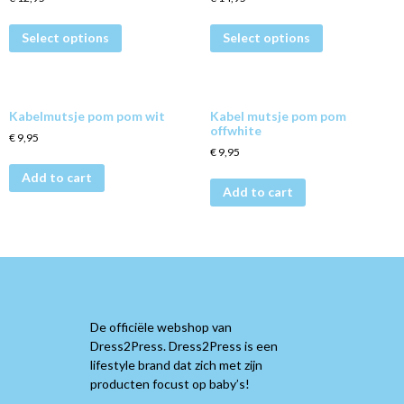
Select options
Select options
Kabelmutsje pom pom wit
Kabel mutsje pom pom
offwhite
€
9,95
€
9,95
Add to cart
Add to cart
De officiële webshop van
Dress2Press. Dress2Press is een
lifestyle brand dat zich met zijn
producten focust op baby’s!