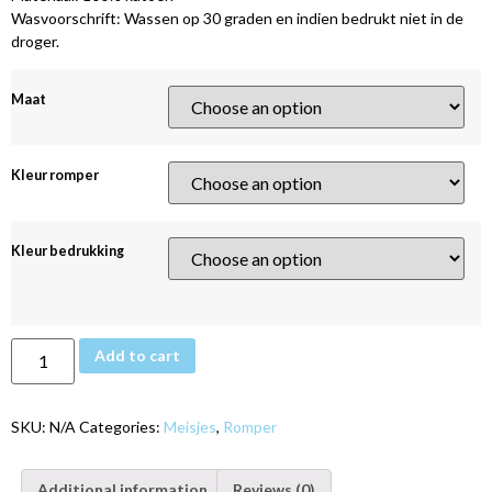
Wasvoorschrift: Wassen op 30 graden en indien bedrukt niet in de
droger.
Maat
Kleur romper
Kleur bedrukking
Add to cart
SKU:
N/A
Categories:
Meisjes
,
Romper
Additional information
Reviews (0)