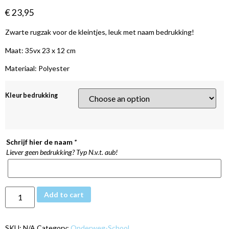
€
23,95
Zwarte rugzak voor de kleintjes, leuk met naam bedrukking!
Maat: 35vx 23 x 12 cm
Materiaal: Polyester
Kleur bedrukking
Schrijf hier de naam
*
Liever geen bedrukking? Typ N.v.t. aub!
Add to cart
SKU:
N/A
Category:
Onderweg-School