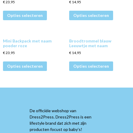
€
23,95
€
14,95
Opties selecteren
Opties selecteren
Mini Backpack met naam
Broodtrommel blauw
poeder roze
Leeuwtje met naam
€
23,95
€
14,95
Opties selecteren
Opties selecteren
De officiële webshop van
Dress2Press. Dress2Press is een
lifestyle brand dat zich met zijn
producten focust op baby’s!