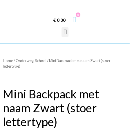
0
€
0,00
Home
/
Onderweg-School
/ Mini Backpack met naam Zwart (stoer
lettertype)
Mini Backpack met
naam Zwart (stoer
lettertype)