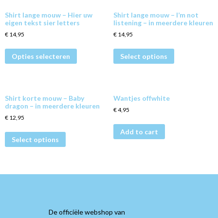
Shirt lange mouw – Hier uw
Shirt lange mouw – I’m not
eigen tekst sier letters
listening – in meerdere kleuren
€
14,95
€
14,95
Opties selecteren
Select options
Shirt korte mouw – Baby
Wantjes offwhite
dragon – in meerdere kleuren
€
4,95
€
12,95
Add to cart
Select options
De officiële webshop van