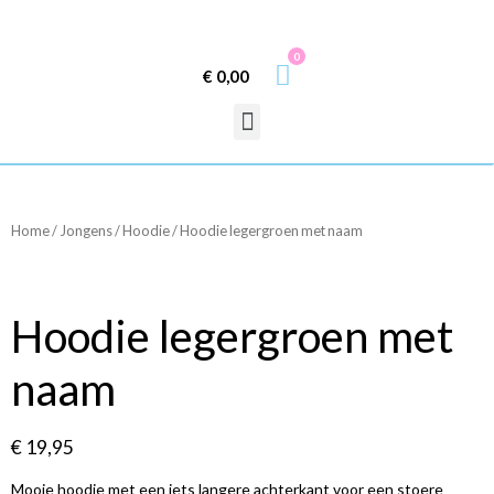
0
€
0,00
Home
/
Jongens
/
Hoodie
/ Hoodie legergroen met naam
Hoodie legergroen met
naam
€
19,95
Mooie hoodie met een iets langere achterkant voor een stoere