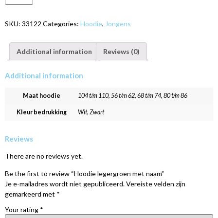
SKU:
33122
Categories:
Hoodie
,
Jongens
Additional information
Reviews (0)
Additional information
Maat hoodie
104 t/m 110, 56 t/m 62, 68 t/m 74, 80 t/m 86
Kleur bedrukking
Wit, Zwart
Reviews
There are no reviews yet.
Be the first to review “Hoodie legergroen met naam”
Je e-mailadres wordt niet gepubliceerd.
Vereiste velden zijn
gemarkeerd met
*
Your rating
*