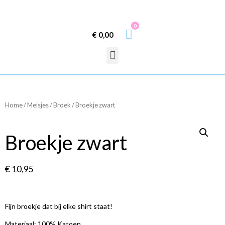
0
€
0,00
Home
/
Meisjes
/
Broek
/ Broekje zwart
Broekje zwart
€
10,95
Fijn broekje dat bij elke shirt staat!
Materiaal: 100% Katoen