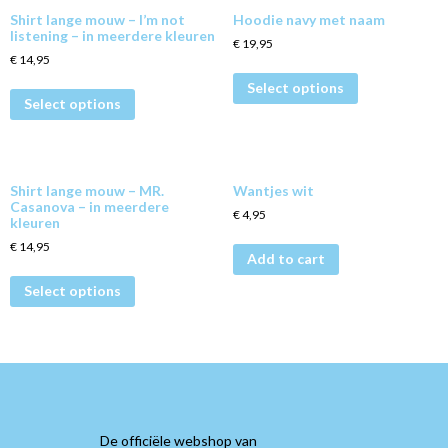
Shirt lange mouw – I’m not
Hoodie navy met naam
listening – in meerdere kleuren
€
19,95
€
14,95
Select options
Select options
Shirt lange mouw – MR.
Wantjes wit
Casanova – in meerdere
€
4,95
kleuren
€
14,95
Add to cart
Select options
De officiële webshop van