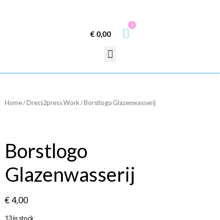
0
€
0,00
Home
/
Dress2press Work
/ Borstlogo Glazenwasserij
Borstlogo
Glazenwasserij
€
4,00
13 in stock