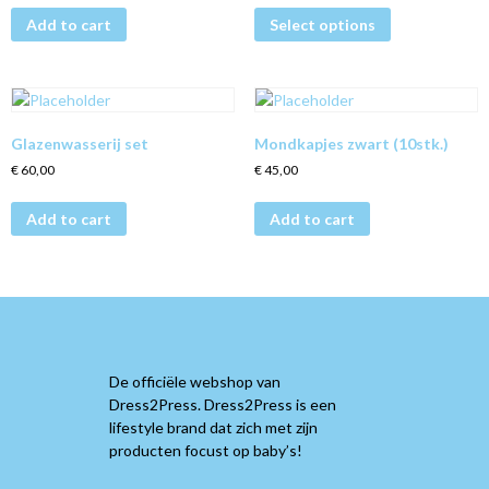
Add to cart
Select options
Glazenwasserij set
Mondkapjes zwart (10stk.)
€
60,00
€
45,00
Add to cart
Add to cart
De officiële webshop van
Dress2Press. Dress2Press is een
lifestyle brand dat zich met zijn
producten focust op baby’s!